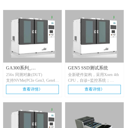
GA300系列_
GEN5 SSD测试系统
256x 同测对象(DUT)
全新硬件架构，采用Xoen 4th
NV(SA)256BI
支持NVMe(PCIe Gen3, Gen4,
CPU，自诊+监控系统；
Gen5), SATA/SAS
支持32GT/s，；
查看详情》
查看详情》
支持多种接口规格 AIC、
电流电压测试精度：16bit
U.2、M.2、 U.3和EDSFF ,
ADC，精度: 0.0025mA，
SATA/SAS
1mV；
电压拉偏：+-10%；