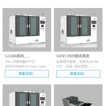
GA300系列_
GEN5 SSD测试系统
256x 同测对象(DUT)
全新硬件架构，采用Xoen 4th
NV(SA)256BI
支持NVMe(PCIe Gen3, Gen4,
CPU，自诊+监控系统；
Gen5), SATA/SAS
支持32GT/s，；
查看详情》
查看详情》
支持多种接口规格 AIC、
电流电压测试精度：16bit
U.2、M.2、 U.3和EDSFF ,
ADC，精度: 0.0025mA，
SATA/SAS
1mV；
电压拉偏：+-10%；